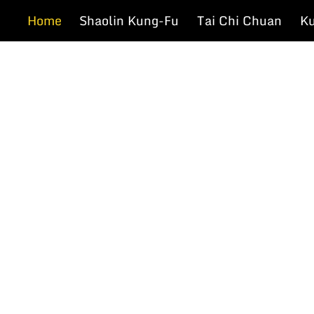
Skip
Home
Shaolin Kung-Fu
Tai Chi Chuan
Ku
to
content